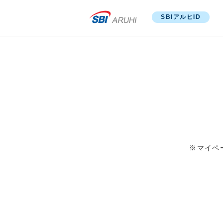
SBIアルヒID
※マイペ